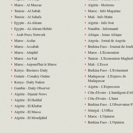
Maroc - Al Massae
Algérie - Horizons
Tunisie - Al Sabah
Maroc - Info Magazine
Tunisie - Al Sahafa
Mali - Info Matin
Egypte - Al-Ahram
Algérie - Info Soir
Egypte - Al-Ahram Hebdo
Namibie - Informanté
- Arab Press Network
Afrique - Jeune Afrique
Maroc - Asdae
Angola - Jornal de Angola
Maroc - Assabah
Burkina Faso - Journal du Jeudi
Maroc - Attajdid
Maroc - L'Economiste
Maroc - Au Fait
Tunisie - L'Economiste Maghre
Maroc - Aujourd'hui le Maroc
Mali - L'Essor
Kenya - Business Daily
Burkina Faso - L'Evénement
Guinée - Conakry Online
Madagascar - L'Express de
Madagascar
Kenya - Daily Nation
Algérie - L'Expression
Gambie - Daily Observer
Côte d'Ivoire - L'Intelligent d'A
Algérie - Djazair News
Côte d'Ivoire - L'Inter
Algérie - El Heddaf
Burkina Faso - L'Observateur P
Algérie - El Khabar
Sénégal - L'Office
Algérie - El Massa
Maroc - L'Opinion
Algérie - El Moudjahid
Burkina Faso - L'Opinion