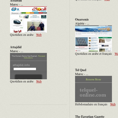
Assabah
Maroc - ...
Ouarsenis
Algérie - ...
Quotidien en arabe
Web
Attajdid
Maroc - ...
Quotidien en arabe et français
W
Tel Quel
Maroc - ...
Quotidien en arabe
Web
Hebdomadaire en français
Web
The Egyptian Gazette