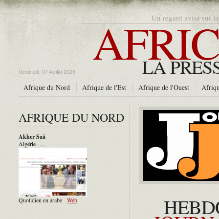
AFRIC
Un regard avisé sur la
LA PRES
Vendredi, 07 Ao�t 2026
Afrique du Nord
Afrique de l'Est
Afrique de l'Ouest
Afriqu
AFRIQUE DU NORD
Akher Saâ
Algérie - ...
HEBD
Quotidien en arabe
Web