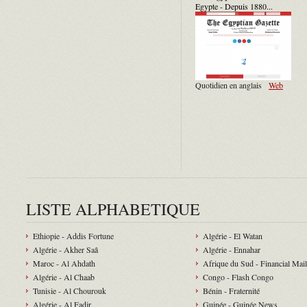
Egypte - Depuis 1880...
Quotidien en anglais
Web
LISTE ALPHABETIQUE
Ethiopie - Addis Fortune
Algérie - El Watan
Algérie - Akher Saâ
Algérie - Ennahar
Maroc - Al Ahdath
Afrique du Sud - Financial Mail
Algérie - Al Chaab
Congo - Flash Congo
Tunisie - Al Chourouk
Bénin - Fraternité
Algérie - Al Fadjr
Guinée - Guinée News