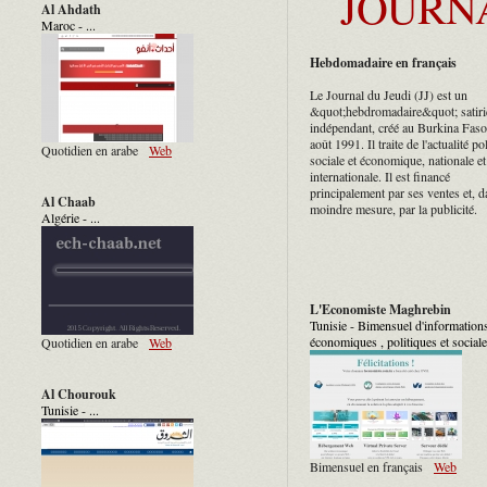
JOURNA
Al Ahdath
Maroc - ...
Hebdomadaire en français
Le Journal du Jeudi (JJ) est un
&quot;hebdromadaire&quot; satir
indépendant, créé au Burkina Faso
août 1991. Il traite de l'actualité po
Quotidien en arabe
Web
sociale et économique, nationale et
internationale. Il est financé
principalement par ses ventes et, 
Al Chaab
moindre mesure, par la publicité.
Algérie - ...
L'Economiste Maghrebin
Tunisie - Bimensuel d'information
économiques , politiques et sociales
Quotidien en arabe
Web
Al Chourouk
Tunisie - ...
Bimensuel en français
Web