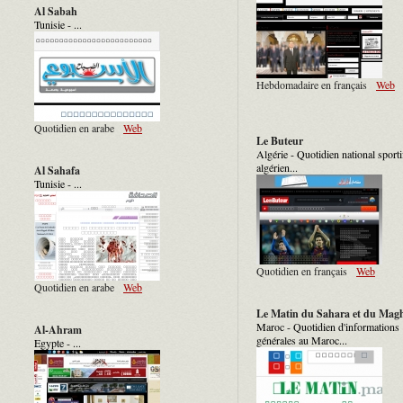
Al Sabah
Tunisie - ...
Hebdomadaire en français
Web
Quotidien en arabe
Web
Le Buteur
Algérie - Quotidien national sporti
algérien...
Al Sahafa
Tunisie - ...
Quotidien en français
Web
Quotidien en arabe
Web
Le Matin du Sahara et du Mag
Maroc - Quotidien d'informations
Al-Ahram
générales au Maroc...
Egypte - ...