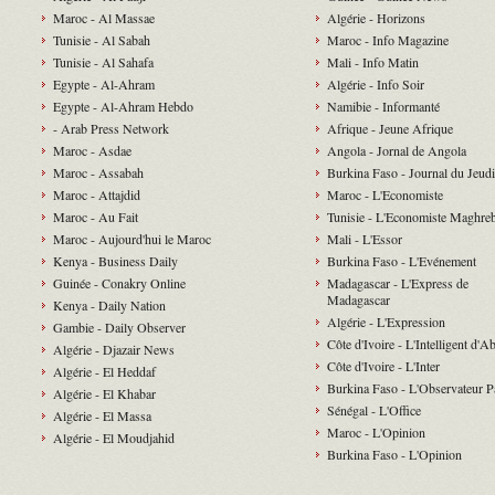
Maroc - Al Massae
Algérie - Horizons
Tunisie - Al Sabah
Maroc - Info Magazine
Tunisie - Al Sahafa
Mali - Info Matin
Egypte - Al-Ahram
Algérie - Info Soir
Egypte - Al-Ahram Hebdo
Namibie - Informanté
- Arab Press Network
Afrique - Jeune Afrique
Maroc - Asdae
Angola - Jornal de Angola
Maroc - Assabah
Burkina Faso - Journal du Jeudi
Maroc - Attajdid
Maroc - L'Economiste
Maroc - Au Fait
Tunisie - L'Economiste Maghre
Maroc - Aujourd'hui le Maroc
Mali - L'Essor
Kenya - Business Daily
Burkina Faso - L'Evénement
Guinée - Conakry Online
Madagascar - L'Express de
Madagascar
Kenya - Daily Nation
Algérie - L'Expression
Gambie - Daily Observer
Côte d'Ivoire - L'Intelligent d'A
Algérie - Djazair News
Côte d'Ivoire - L'Inter
Algérie - El Heddaf
Burkina Faso - L'Observateur P
Algérie - El Khabar
Sénégal - L'Office
Algérie - El Massa
Maroc - L'Opinion
Algérie - El Moudjahid
Burkina Faso - L'Opinion