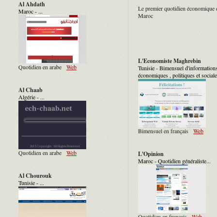
Al Ahdath
Le premier quotidien économique 
Maroc - ...
Maroc
L'Economiste Maghrebin
Quotidien en arabe
Web
Tunisie - Bimensuel d'information
économiques , politiques et sociales
Al Chaab
Algérie - ...
Bimensuel en français
Web
Quotidien en arabe
Web
L'Opinion
Maroc - Quotidien généraliste...
Al Chourouk
Tunisie - ...
Quotidien en français
Web