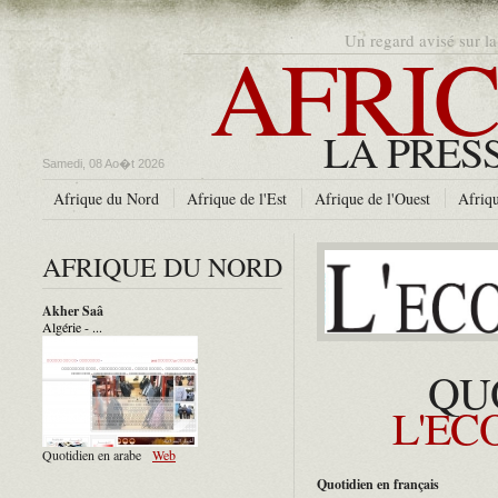
AFRIC
Un regard avisé sur la
LA PRES
Samedi, 08 Ao�t 2026
Afrique du Nord
Afrique de l'Est
Afrique de l'Ouest
Afriqu
AFRIQUE DU NORD
Akher Saâ
Algérie - ...
QU
L'EC
Quotidien en arabe
Web
Quotidien en français