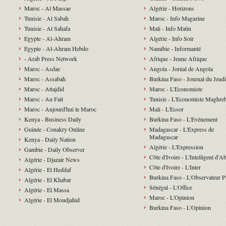
Maroc - Al Massae
Algérie - Horizons
Tunisie - Al Sabah
Maroc - Info Magazine
Tunisie - Al Sahafa
Mali - Info Matin
Egypte - Al-Ahram
Algérie - Info Soir
Egypte - Al-Ahram Hebdo
Namibie - Informanté
- Arab Press Network
Afrique - Jeune Afrique
Maroc - Asdae
Angola - Jornal de Angola
Maroc - Assabah
Burkina Faso - Journal du Jeudi
Maroc - Attajdid
Maroc - L'Economiste
Maroc - Au Fait
Tunisie - L'Economiste Maghre
Maroc - Aujourd'hui le Maroc
Mali - L'Essor
Kenya - Business Daily
Burkina Faso - L'Evénement
Guinée - Conakry Online
Madagascar - L'Express de
Madagascar
Kenya - Daily Nation
Algérie - L'Expression
Gambie - Daily Observer
Côte d'Ivoire - L'Intelligent d'A
Algérie - Djazair News
Côte d'Ivoire - L'Inter
Algérie - El Heddaf
Burkina Faso - L'Observateur P
Algérie - El Khabar
Sénégal - L'Office
Algérie - El Massa
Maroc - L'Opinion
Algérie - El Moudjahid
Burkina Faso - L'Opinion