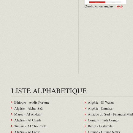
Quotidien en anglais
Web
LISTE ALPHABETIQUE
Ethiopie - Addis Fortune
Algérie - El Watan
Algérie - Akher Saâ
Algérie - Ennahar
Maroc - Al Ahdath
Afrique du Sud - Financial Mail
Algérie - Al Chaab
Congo - Flash Congo
Tunisie - Al Chourouk
Bénin - Fraternité
Algérie - Al Fadjr
Guinée - Guinée News