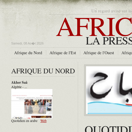
AFRIC
Un regard avisé sur la
LA PRES
Samedi, 08 Ao�t 2026
Afrique du Nord
Afrique de l'Est
Afrique de l'Ouest
Afriqu
AFRIQUE DU NORD
Akher Saâ
Algérie - ...
Quotidien en arabe
Web
QUOTID