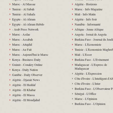
Maroc - Al Massae
Algérie - Horizons
Tunisie - Al Sabah
Maroc - Info Magazine
Tunisie - Al Sahafa
Mali - Info Matin
Egypte - Al-Ahram
Algérie - Info Soir
Egypte - Al-Ahram Hebdo
Namibie - Informanté
- Arab Press Network
Afrique - Jeune Afrique
Maroc - Asdae
Angola - Jornal de Angola
Maroc - Assabah
Burkina Faso - Journal du Jeudi
Maroc - Attajdid
Maroc - L'Economiste
Maroc - Au Fait
Tunisie - L'Economiste Maghre
Maroc - Aujourd'hui le Maroc
Mali - L'Essor
Kenya - Business Daily
Burkina Faso - L'Evénement
Guinée - Conakry Online
Madagascar - L'Express de
Madagascar
Kenya - Daily Nation
Algérie - L'Expression
Gambie - Daily Observer
Côte d'Ivoire - L'Intelligent d'A
Algérie - Djazair News
Côte d'Ivoire - L'Inter
Algérie - El Heddaf
Burkina Faso - L'Observateur P
Algérie - El Khabar
Sénégal - L'Office
Algérie - El Massa
Maroc - L'Opinion
Algérie - El Moudjahid
Burkina Faso - L'Opinion