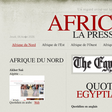
AFRIC
Un regard avisé sur la
LA PRES
Jeudi, 06 Ao�t 2026
Afrique du Nord
Afrique de l'Est
Afrique de l'Ouest
Afriqu
AFRIQUE DU NORD
Akher Saâ
Algérie - ...
QUOT
EGYPTI
Quotidien en arabe
Web
Quotidien en anglais