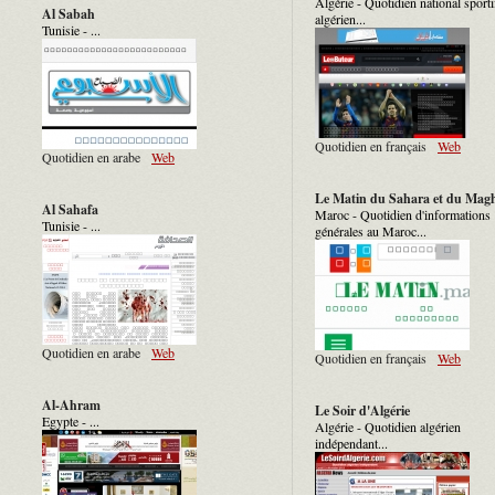
Algérie - Quotidien national sporti
Al Sabah
algérien...
Tunisie - ...
Quotidien en français
Web
Quotidien en arabe
Web
Le Matin du Sahara et du Mag
Al Sahafa
Maroc - Quotidien d'informations
Tunisie - ...
générales au Maroc...
Quotidien en arabe
Web
Quotidien en français
Web
Al-Ahram
Le Soir d'Algérie
Egypte - ...
Algérie - Quotidien algérien
indépendant...