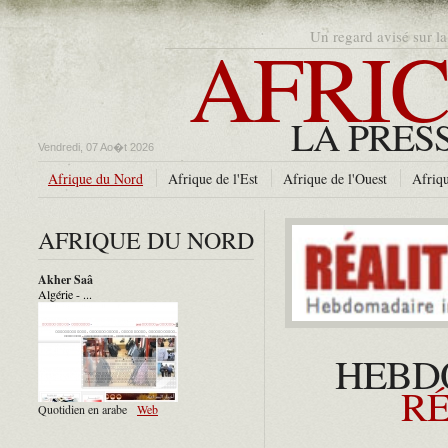
AFRIC
Un regard avisé sur la
LA PRES
Vendredi, 07 Ao�t 2026
Afrique du Nord
Afrique de l'Est
Afrique de l'Ouest
Afriqu
AFRIQUE DU NORD
Akher Saâ
Algérie - ...
HEBD
RÉ
Quotidien en arabe
Web