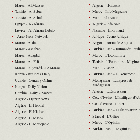
Maroc - Al Massae
Algérie - Horizons
Tunisie - Al Sabah
Maroc - Info Magazine
Tunisie - Al Sahafa
Mali - Info Matin
Egypte - Al-Ahram
Algérie - Info Soir
Egypte - Al-Ahram Hebdo
Namibie - Informanté
- Arab Press Network
Afrique - Jeune Afrique
Maroc - Asdae
Angola - Jornal de Angola
Maroc - Assabah
Burkina Faso - Journal du Jeudi
Maroc - Attajdid
Maroc - L'Economiste
Maroc - Au Fait
Tunisie - L'Economiste Maghre
Maroc - Aujourd'hui le Maroc
Mali - L'Essor
Kenya - Business Daily
Burkina Faso - L'Evénement
Guinée - Conakry Online
Madagascar - L'Express de
Madagascar
Kenya - Daily Nation
Algérie - L'Expression
Gambie - Daily Observer
Côte d'Ivoire - L'Intelligent d'A
Algérie - Djazair News
Côte d'Ivoire - L'Inter
Algérie - El Heddaf
Burkina Faso - L'Observateur P
Algérie - El Khabar
Sénégal - L'Office
Algérie - El Massa
Maroc - L'Opinion
Algérie - El Moudjahid
Burkina Faso - L'Opinion