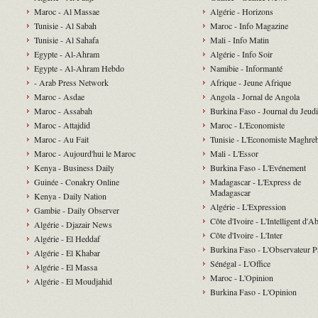
Maroc - Al Massae
Algérie - Horizons
Tunisie - Al Sabah
Maroc - Info Magazine
Tunisie - Al Sahafa
Mali - Info Matin
Egypte - Al-Ahram
Algérie - Info Soir
Egypte - Al-Ahram Hebdo
Namibie - Informanté
- Arab Press Network
Afrique - Jeune Afrique
Maroc - Asdae
Angola - Jornal de Angola
Maroc - Assabah
Burkina Faso - Journal du Jeudi
Maroc - Attajdid
Maroc - L'Economiste
Maroc - Au Fait
Tunisie - L'Economiste Maghre
Maroc - Aujourd'hui le Maroc
Mali - L'Essor
Kenya - Business Daily
Burkina Faso - L'Evénement
Guinée - Conakry Online
Madagascar - L'Express de
Madagascar
Kenya - Daily Nation
Algérie - L'Expression
Gambie - Daily Observer
Côte d'Ivoire - L'Intelligent d'A
Algérie - Djazair News
Côte d'Ivoire - L'Inter
Algérie - El Heddaf
Burkina Faso - L'Observateur P
Algérie - El Khabar
Sénégal - L'Office
Algérie - El Massa
Maroc - L'Opinion
Algérie - El Moudjahid
Burkina Faso - L'Opinion