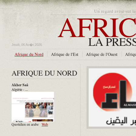
AFRIC
Un regard avisé sur la
LA PRES
Jeudi, 06 Ao�t 2026
Afrique du Nord
Afrique de l'Est
Afrique de l'Ouest
Afriqu
AFRIQUE DU NORD
Akher Saâ
Algérie - ...
Quotidien en arabe
Web