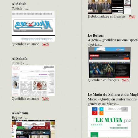
Al Sabah
Tunisie - ...
Hebdomadaire en français
Web
Le Buteur
Algérie - Quotidien national sporti
Quotidien en arabe
Web
algérien...
Al Sahafa
Tunisie - ...
Quotidien en français
Web
Le Matin du Sahara et du Mag
Quotidien en arabe
Web
Maroc - Quotidien d'informations
générales au Maroc...
Al-Ahram
Egypte - ...