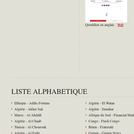
Quotidien en anglais
Web
LISTE ALPHABETIQUE
Ethiopie - Addis Fortune
Algérie - El Watan
Algérie - Akher Saâ
Algérie - Ennahar
Maroc - Al Ahdath
Afrique du Sud - Financial Mail
Algérie - Al Chaab
Congo - Flash Congo
Tunisie - Al Chourouk
Bénin - Fraternité
Algérie - Al Fadjr
Guinée - Guinée News