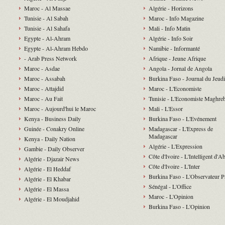
Maroc - Al Massae
Algérie - Horizons
Tunisie - Al Sabah
Maroc - Info Magazine
Tunisie - Al Sahafa
Mali - Info Matin
Egypte - Al-Ahram
Algérie - Info Soir
Egypte - Al-Ahram Hebdo
Namibie - Informanté
- Arab Press Network
Afrique - Jeune Afrique
Maroc - Asdae
Angola - Jornal de Angola
Maroc - Assabah
Burkina Faso - Journal du Jeudi
Maroc - Attajdid
Maroc - L'Economiste
Maroc - Au Fait
Tunisie - L'Economiste Maghre
Maroc - Aujourd'hui le Maroc
Mali - L'Essor
Kenya - Business Daily
Burkina Faso - L'Evénement
Guinée - Conakry Online
Madagascar - L'Express de
Madagascar
Kenya - Daily Nation
Algérie - L'Expression
Gambie - Daily Observer
Côte d'Ivoire - L'Intelligent d'A
Algérie - Djazair News
Côte d'Ivoire - L'Inter
Algérie - El Heddaf
Burkina Faso - L'Observateur P
Algérie - El Khabar
Sénégal - L'Office
Algérie - El Massa
Maroc - L'Opinion
Algérie - El Moudjahid
Burkina Faso - L'Opinion