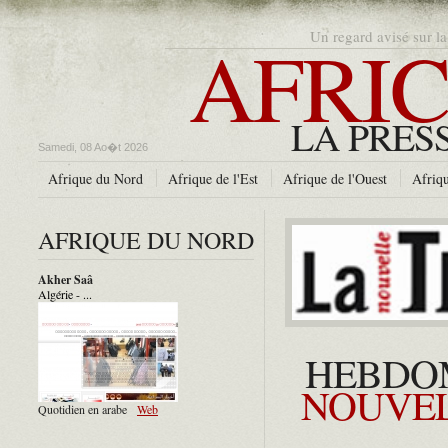
AFRIC
Un regard avisé sur la
LA PRES
Samedi, 08 Ao�t 2026
Afrique du Nord
Afrique de l'Est
Afrique de l'Ouest
Afriqu
AFRIQUE DU NORD
Akher Saâ
Algérie - ...
HEBDO
NOUVEL
Quotidien en arabe
Web