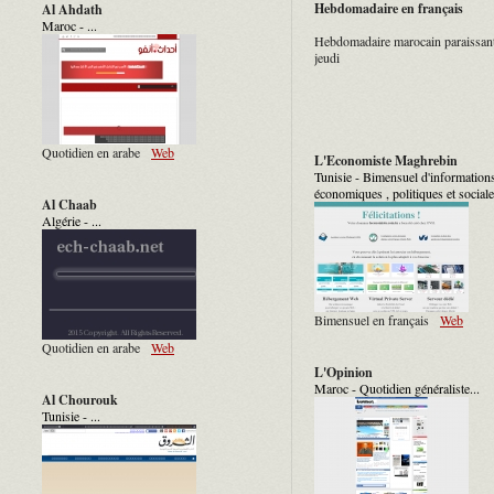
Hebdomadaire en français
Al Ahdath
Maroc - ...
Hebdomadaire marocain paraissant
jeudi
Quotidien en arabe
Web
L'Economiste Maghrebin
Tunisie - Bimensuel d'information
économiques , politiques et sociales
Al Chaab
Algérie - ...
Bimensuel en français
Web
Quotidien en arabe
Web
L'Opinion
Maroc - Quotidien généraliste...
Al Chourouk
Tunisie - ...