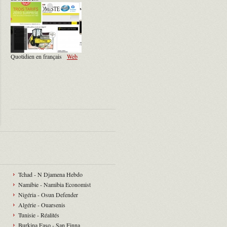
Quotidien en français
Web
Tchad - N Djamena Hebdo
Namibie - Namibia Economist
Nigéria - Osun Defender
Algérie - Ouarsenis
Tunisie - Réalités
Burkina Faso - San Finna