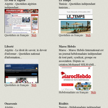
Le Soir d'Algérie
Le Temps
Algérie - Quotidien algérien
Tunisie - Quotidien indépendant
indépendant...
tunisien...
Quotidien en français
Web
Quotidien en français
Web
Liberté
Maroc Hebdo
Algérie - Le droit de savoir, le devoir
Maroc - Maroc Hebdo International est
d'informer - Quotidien national
un journal hebdomadaire indépendant
d'information...
de tout parti, syndicat, groupe ou
association. Depuis sa
création,Mohamed SELHAMI...
Quotidien en français
Web
Hebdomadaire en français
Web
Ouarsenis
Réalités
Algérie - ...
Tunisie - Hebdomadaire indépendant