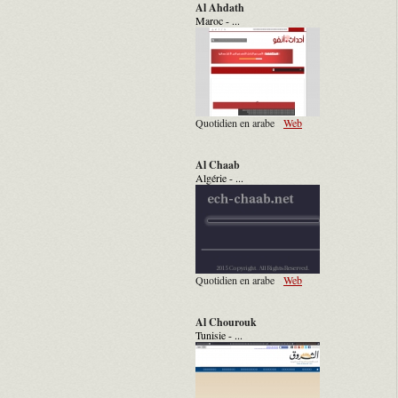
Al Ahdath
Maroc - ...
Quotidien en arabe
Web
Al Chaab
Algérie - ...
Quotidien en arabe
Web
Al Chourouk
Tunisie - ...