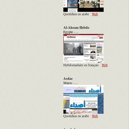
Quotidien en arabe
Web
Al-Ahram Hebdo
Egypte - ...
Hebdomadaire en français
Web
Asdae
Maroc - ...
Quotidien en arabe
Web