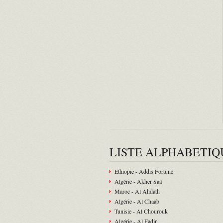
LISTE ALPHABETIQ
Ethiopie - Addis Fortune
Algérie - Akher Saâ
Maroc - Al Ahdath
Algérie - Al Chaab
Tunisie - Al Chourouk
Algérie - Al Fadjr