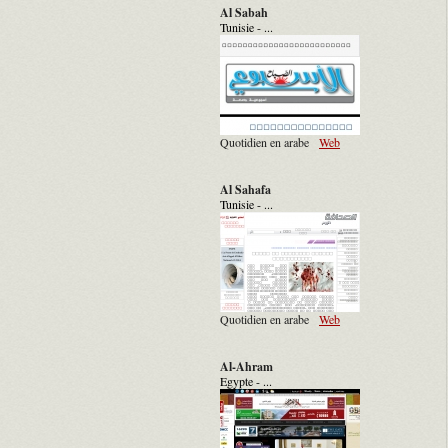
Al Sabah
Tunisie - ...
Quotidien en arabe
Web
Al Sahafa
Tunisie - ...
Quotidien en arabe
Web
Al-Ahram
Egypte - ...