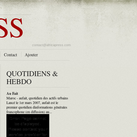
SS
contact@africapress.com
Contact
Ajouter
QUOTIDIENS &
HEBDO
Au Fait
Maroc - aufait, quotidien des actifs urbains
Lancé le 1er mars 2007, aufait est le
premier quotidien dinformations générales
francophone (en diffusion) au...