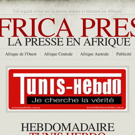
FRICA PRE
Un regard avisé sur la presse papier et internet en Afrique
LA PRESSE EN AFRIQUE
Afrique de l'Ouest
Afrique Centrale
Afrique Australe
Publicité
HEBDOMADAIRE