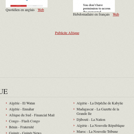
Quotidien en anglais
Web
Hebdomadaire en français
Web
Publicite Afrique
UE
Algérie - El Watan
Algérie - La Dépêche de Kabylie
Algérie - Ennahar
Madagascar - La Gazette de la
Grande Ile
Afrique du Sud - Financial Mail
Djibouti - La Nation
Congo - Flash Congo
Algérie - La Nouvelle République
Bénin - Fraternité
Maroc - La Nouvelle Tribune
Guinée - Guinée News