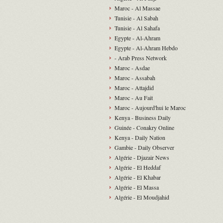
Maroc - Al Massae
Tunisie - Al Sabah
Tunisie - Al Sahafa
Egypte - Al-Ahram
Egypte - Al-Ahram Hebdo
- Arab Press Network
Maroc - Asdae
Maroc - Assabah
Maroc - Attajdid
Maroc - Au Fait
Maroc - Aujourd'hui le Maroc
Kenya - Business Daily
Guinée - Conakry Online
Kenya - Daily Nation
Gambie - Daily Observer
Algérie - Djazair News
Algérie - El Heddaf
Algérie - El Khabar
Algérie - El Massa
Algérie - El Moudjahid