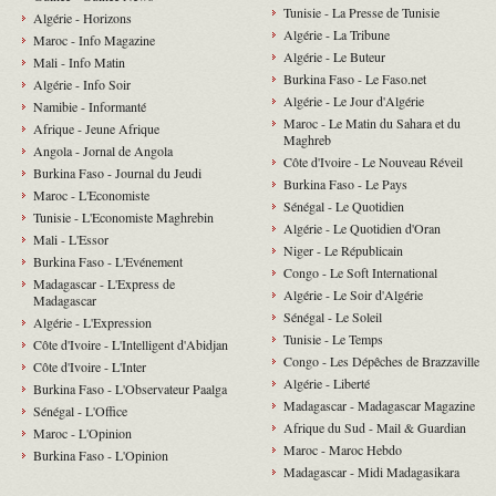
Tunisie - La Presse de Tunisie
Algérie - Horizons
Algérie - La Tribune
Maroc - Info Magazine
Algérie - Le Buteur
Mali - Info Matin
Burkina Faso - Le Faso.net
Algérie - Info Soir
Algérie - Le Jour d'Algérie
Namibie - Informanté
Maroc - Le Matin du Sahara et du
Afrique - Jeune Afrique
Maghreb
Angola - Jornal de Angola
Côte d'Ivoire - Le Nouveau Réveil
Burkina Faso - Journal du Jeudi
Burkina Faso - Le Pays
Maroc - L'Economiste
Sénégal - Le Quotidien
Tunisie - L'Economiste Maghrebin
Algérie - Le Quotidien d'Oran
Mali - L'Essor
Niger - Le Républicain
Burkina Faso - L'Evénement
Congo - Le Soft International
Madagascar - L'Express de
Algérie - Le Soir d'Algérie
Madagascar
Sénégal - Le Soleil
Algérie - L'Expression
Tunisie - Le Temps
Côte d'Ivoire - L'Intelligent d'Abidjan
Congo - Les Dépêches de Brazzaville
Côte d'Ivoire - L'Inter
Algérie - Liberté
Burkina Faso - L'Observateur Paalga
Madagascar - Madagascar Magazine
Sénégal - L'Office
Afrique du Sud - Mail & Guardian
Maroc - L'Opinion
Maroc - Maroc Hebdo
Burkina Faso - L'Opinion
Madagascar - Midi Madagasikara