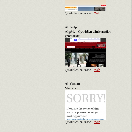
Quotidien en arabe
Web
Al Fadjr
Algérie - Quotidien d'information
généraliste...
Quotidien en arabe
Web
Al Massae
Maroc - ...
Quotidien en arabe
Web